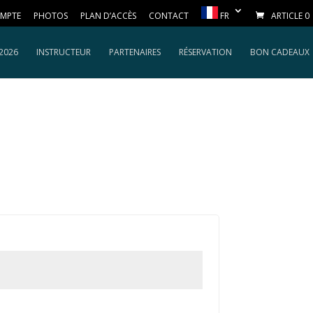
MPTE
PHOTOS
PLAN D’ACCÈS
CONTACT
FR
ARTICLE 0
 2026
INSTRUCTEUR
PARTENAIRES
RÉSERVATION
BON CADEAUX