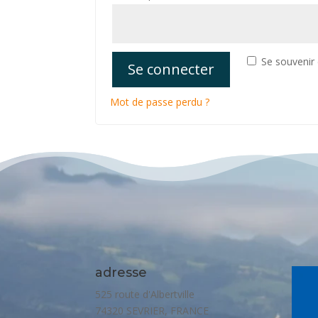
Se souvenir
Se connecter
Mot de passe perdu ?
adresse
525 route d'Albertville
74320 SEVRIER, FRANCE