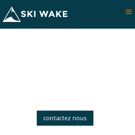
Annecy
Plan D'accès
Toutes nos leçons sont de 12 minutes, 3
minutes sont prises en plus pour vous équiper
et vous donner les conseils adaptés à votre
niveau et votre discipline.
contactez nous